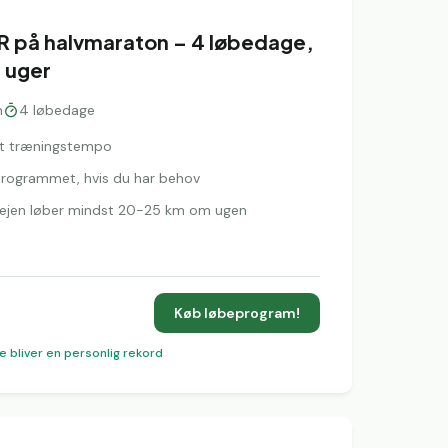
R på halvmaraton – 4 løbedage,
 uger
n
4
løbedage
igt træningstempo
l programmet, hvis du har behov
rvejen løber mindst 20-25 km om ugen
Køb løbeprogram!
e bliver en personlig rekord