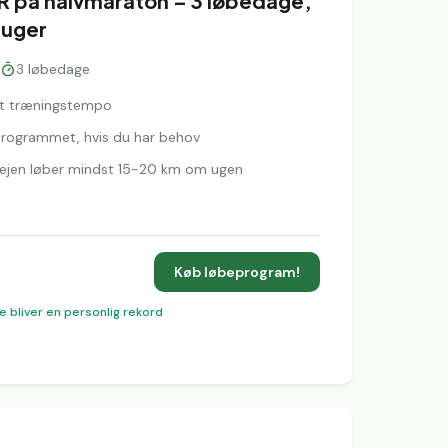
R på halvmaraton – 3 løbedage,
 uger
3
løbedage
igt træningstempo
l programmet, hvis du har behov
rvejen løber mindst 15-20 km om ugen
Køb løbeprogram!
e bliver en personlig rekord