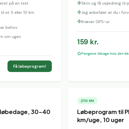
eret på en test
Skriv og få vejledning ti
il et 5 eller 10 km
Jeg anbefaler at du i fo
Kræver GPS-ur
 har behov
 km om ugen
159
kr.
Pengene tilbage hvis det ikk
Få løbeprogram!
10 KM
3 løbedage, 30-40
Løbeprogram til P
km/uge, 10 uger