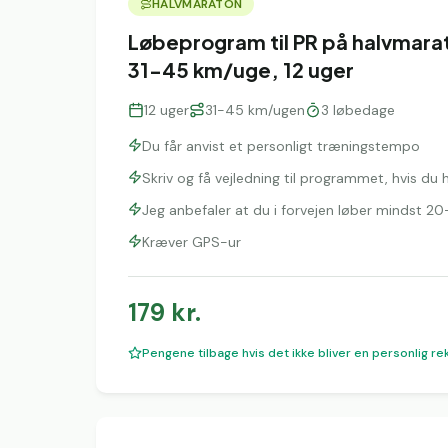
HALVMARATON
Løbeprogram til PR på halvmara
31-45 km/uge, 12 uger
12
uger
31-45 km/ugen
3
løbedage
Du får anvist et personligt træningstempo
Skriv og få vejledning til programmet, hvis du
Jeg anbefaler at du i forvejen løber mindst 
Kræver GPS-ur
179
kr.
Pengene tilbage hvis det ikke bliver en personlig re