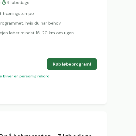
n
4
løbedage
igt træningstempo
l programmet, hvis du har behov
rvejen løber mindst 15-20 km om ugen
Køb løbeprogram!
e bliver en personlig rekord