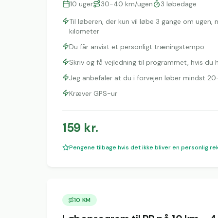
10
uger
30-40 km/ugen
3
løbedage
Til løberen, der kun vil løbe 3 gange om ugen,
kilometer
Du får anvist et personligt træningstempo
Skriv og få vejledning til programmet, hvis du
Jeg anbefaler at du i forvejen løber mindst 
Kræver GPS-ur
159
kr.
Pengene tilbage hvis det ikke bliver en personlig re
10 KM