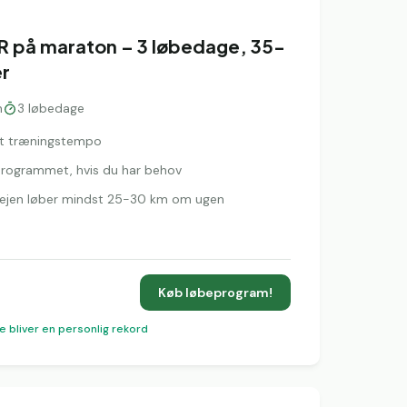
R på maraton – 3 løbedage, 35-
er
n
3
løbedage
igt træningstempo
l programmet, hvis du har behov
rvejen løber mindst 25-30 km om ugen
Køb løbeprogram!
e bliver en personlig rekord