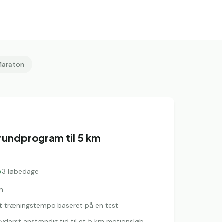
Maraton
undprogram til 5 km
3
løbedage
m
igt træningstempo baseret på en test
 yderst anstændig tid til et 5 km motionsløb