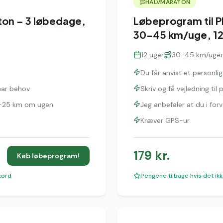
HALVMARATON
ton – 3 løbedage,
Løbeprogram til P
30-45 km/uge, 12
12
uger
30-45 km/uge
Du får anvist et personl
 har behov
Skriv og få vejledning ti
20-25 km om ugen
Jeg anbefaler at du i fo
Kræver GPS-ur
179
kr.
Køb løbeprogram!
kord
Pengene tilbage hvis det ikk