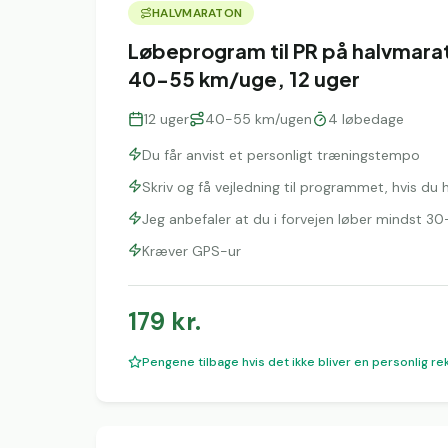
HALVMARATON
Løbeprogram til PR på halvmara
40-55 km/uge, 12 uger
12
uger
40-55 km/ugen
4
løbedage
Du får anvist et personligt træningstempo
Skriv og få vejledning til programmet, hvis du
Jeg anbefaler at du i forvejen løber mindst 
Kræver GPS-ur
179
kr.
Pengene tilbage hvis det ikke bliver en personlig re