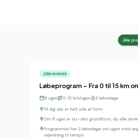
Alle p
BEGYNDER
Løbeprogram – Fra 0 til 15 km o
8
uger
0-15 km/ugen
3
løbedage
Til dig der er helt ude af form
Om 8 uger er du i den grundform, du ville ønske
Programmet har 3 løbedage om ugen med angi
vejledning til tempo