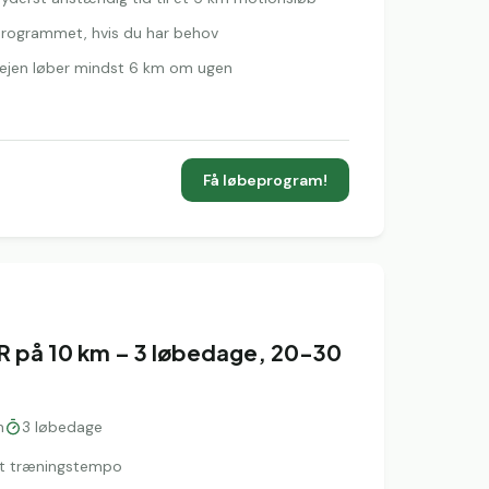
l programmet, hvis du har behov
rvejen løber mindst 6 km om ugen
Få løbeprogram!
R på 10 km – 3 løbedage, 20-30
n
3
løbedage
igt træningstempo