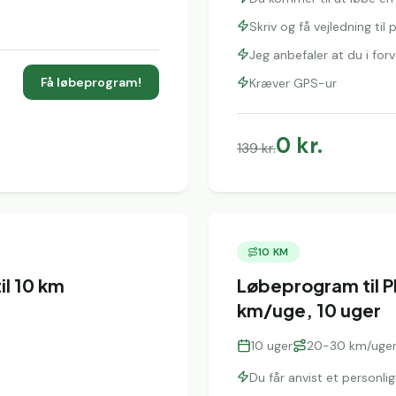
Skriv og få vejledning ti
Jeg anbefaler at du i fo
Få løbeprogram!
Kræver GPS-ur
0
kr.
139
kr.
10 KM
l 10 km
Løbeprogram til P
km/uge, 10 uger
10
uger
20-30 km/uge
Du får anvist et personl