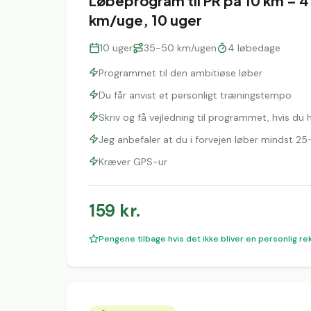
Løbeprogram til PR på 10 km – 
km/uge, 10 uger
10
uger
35-50 km/ugen
4
løbedage
Programmet til den ambitiøse løber
Du får anvist et personligt træningstempo
Skriv og få vejledning til programmet, hvis du
Jeg anbefaler at du i forvejen løber mindst 
Kræver GPS-ur
159
kr.
Pengene tilbage hvis det ikke bliver en personlig re