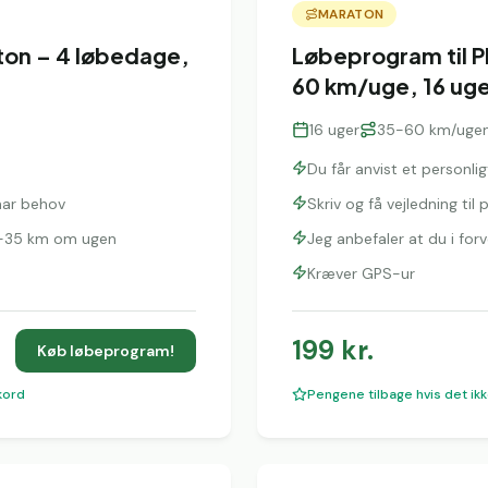
MARATON
ton – 4 løbedage,
Løbeprogram til P
60 km/uge, 16 ug
16
uger
35-60 km/uge
Du får anvist et personl
 har behov
Skriv og få vejledning ti
30-35 km om ugen
Jeg anbefaler at du i fo
Kræver GPS-ur
199
kr.
Køb løbeprogram!
kord
Pengene tilbage hvis det ikk