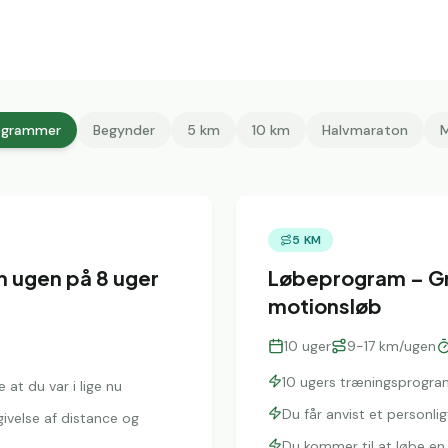
rogrammer
Begynder
5 km
10 km
Halvmaraton
5 KM
m ugen på 8 uger
Løbeprogram – Gr
motionsløb
10
uger
9-17 km/ugen
10 ugers træningsprogra
 at du var i lige nu
Du får anvist et personl
velse af distance og
Du kommer til at løbe en