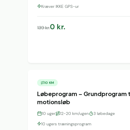
Kræver IKKE GPS-ur
0
kr.
139
kr.
10 KM
Løbeprogram – Grundprogram ti
motionsløb
10
uger
12-20 km/ugen
3
løbedage
10 ugers træningsprogram