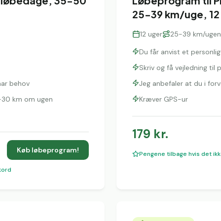
4 løbedage, 35-50
Løbeprogram til P
25-39 km/uge, 12
12
uger
25-39 km/ugen
Du får anvist et personl
Skriv og få vejledning ti
 har behov
Jeg anbefaler at du i fo
25-30 km om ugen
Kræver GPS-ur
179
kr.
Køb løbeprogram!
Pengene tilbage hvis det ikk
kord