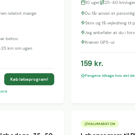
10
uger
25-40 km/uge
 men relativt mange
Du får anvist et personl
Skriv og få vejledning ti
Jeg anbefaler at du i fo
 har behov
Kræver GPS-ur
20-25 km om ugen
159
kr.
Pengene tilbage hvis det ikk
Køb løbeprogram!
kord
HALVMARATON